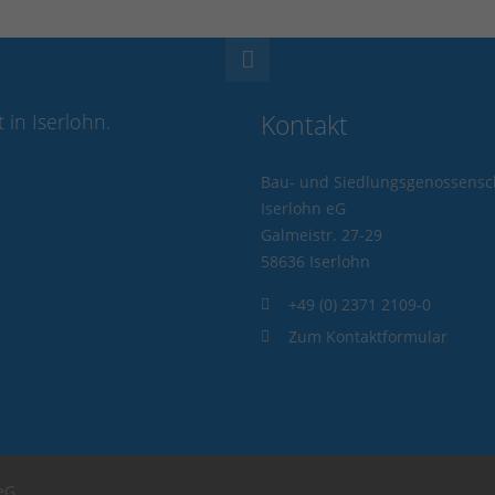
in Iserlohn.
Kontakt
Bau- und Siedlungsgenossensc
Iserlohn eG
Galmeistr. 27-29
58636 Iserlohn
+49 (0) 2371 2109-0
Zum Kontaktformular
eG