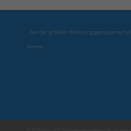
...bei der größten Wohnungsgenossenschaft 
Sitemap
© 2026 Bau- und Siedlungsgenossenschaft Iserlohn 