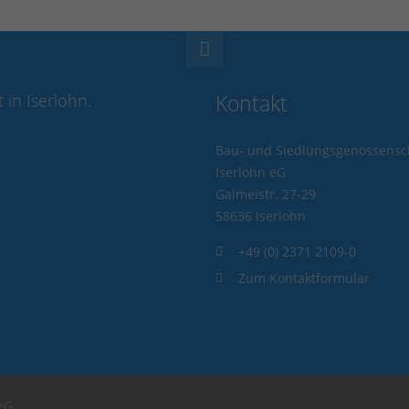
in Iserlohn.
Kontakt
Bau- und Siedlungsgenossensc
Iserlohn eG
Galmeistr. 27-29
58636 Iserlohn
+49 (0) 2371 2109-0
Zum Kontaktformular
eG