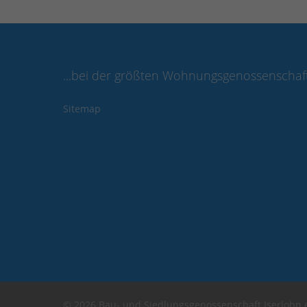
...bei der größten Wohnungsgenossenschaft 
Sitemap
© 2026 Bau- und Siedlungsgenossenschaft Iserlohn 