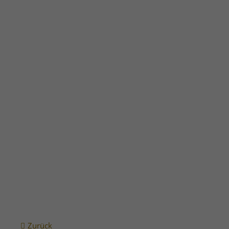
Vollständiger Energieausweis Rabenweg 1-3 als PDF
(1,1
Zurück