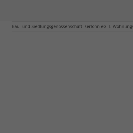
Bau- und Siedlungsgenossenschaft Iserlohn eG
Wohnungs
Rabenweg 1 - 3