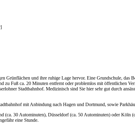
]
n Grünflächen und ihre ruhige Lage hervor. Eine Grundschule, das Be
 zu Fuß ca. 20 Minuten entfernt oder problemlos mit öffentlichen Verk
lohner Stadtbahnhof. Medizinisch sind Sie hier sehr gut durch ansässi
Stadtbahnhof mit Anbindung nach Hagen und Dortmund, sowie Parkhäuser
nd (ca. 30 Autominuten), Düsseldorf (ca. 50 Autominuten) oder Köln 
gefähr eine Stunde.