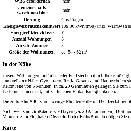
WBS
erforderlich
nein
Gemeinschafts-
nein
waschmaschine
Heizung
Gas-Etagen
Energieverbrauchskennwert
139,80 kWh/(m²a) [inkl. Warmwasser
Energieeffizienzklasse
E
Anzahl Wohnungen
6
Anzahl Zimmer
3
Größe der Wohnungen
ca. 54 - 62 m²
In der Nähe
Unsere Wohnungen im Dröscheder Feld stechen durch ihre großzügige
unmittelbarer Nähe. Gymnasien, Real-, Gesamt- und Hauptschulen sind
Reichweite von 5 Minuten. In ca. 20 Gehminuten gelangen Sie zum Iser
Iserlohner Innenstadt, mit zahlreichen Einkaufsmöglichkeiten.
Die Autobahn A46 ist nur wenige Minuten entfernt. Den Iserlohner 
Nicht weit sind Großstädte wie Hagen (ca. 20 Autominuten), Dortmu
Minuten, zum Flughafen Düsseldorf oder Köln/Bonn benötigen Sie un
Karte