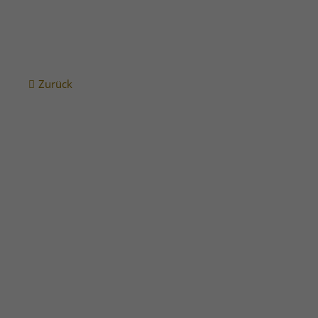
Zurück
Innenstadt
Innenstadt
Elisabethstraße 20
Elisabeth
WEITERLESEN …
WEITERLESEN
Innenstadt
Innenstadt