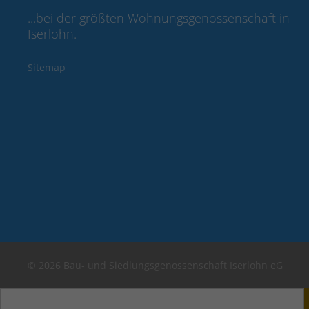
...bei der größten Wohnungsgenossenschaft in
Iserlohn.
Sitemap
© 2026 Bau- und Siedlungsgenossenschaft Iserlohn eG