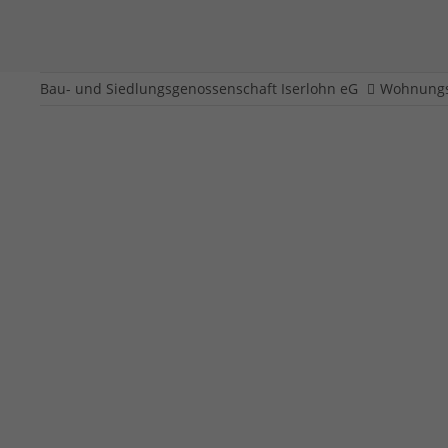
Bau- und Siedlungsgenossenschaft Iserlohn eG
Wohnungs
Galmeistraße 26