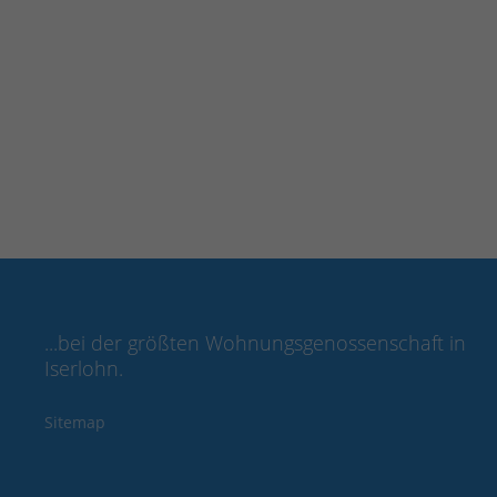
Innenstadt
Innenstadt
Wallstraße 50
Wallstraße
WEITERLESEN …
WEITERLESEN
...bei der größten Wohnungsgenossenschaft in
Iserlohn.
Sitemap