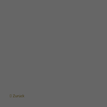
Vollständiger Energieausweis Galmeistraße 28-30 als P
Zurück