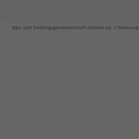
Bau- und Siedlungsgenossenschaft Iserlohn eG
Wohnungs
Galmeistraße 28 - 3