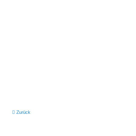
Vollständiger Energieausweis Hövelstraße 25 - 29 als PDF
(
Zurück