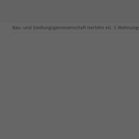
Bau- und Siedlungsgenossenschaft Iserlohn eG
Wohnungs
Echelnteichweg 181