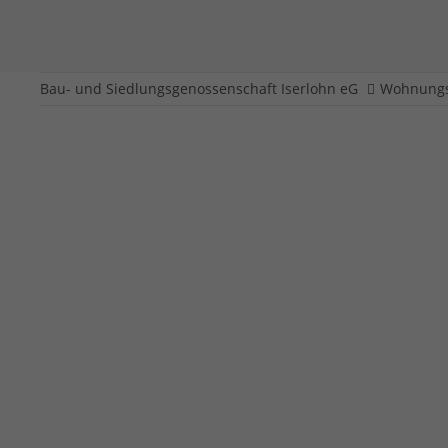
Bau- und Siedlungsgenossenschaft Iserlohn eG
Wohnungs
Gutenbergstraße 10