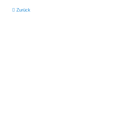
Zurück
Iserlohner Heide
Am Waldsaum 7 - 17
WEITERLESEN …
Iserlohner Heide
Barendorfer Bruch 1 - 5