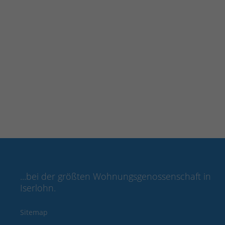
WEITERLESEN …
WEITERLESEN
Nußberg
Nußberg
Waldenburger Straße 4 - 6
Waldenbur
WEITERLESEN …
WEITERLESEN
...bei der größten Wohnungsgenossenschaft in
Iserlohn.
Sitemap