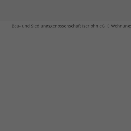
Bau- und Siedlungsgenossenschaft Iserlohn eG
Wohnungs
Nußbergstraße 105 