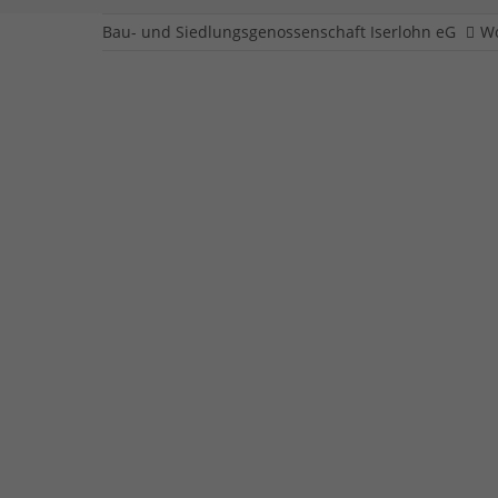
Bau- und Siedlungsgenossenschaft Iserlohn eG
W
Nußbergstraße 1
Eigentümer