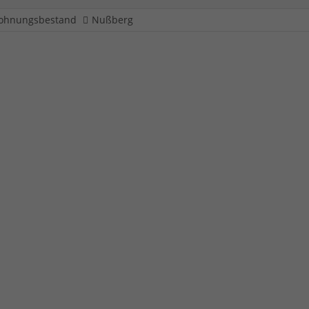
ohnungsbestand
Nußberg
13 - 115
Heizung
B&S Iserlohn eG