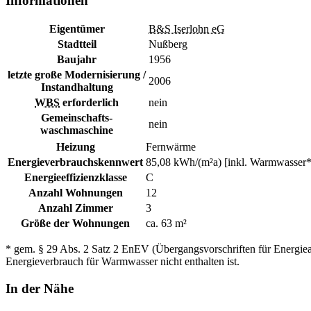
Informationen
Eigentümer
B&S Iserlohn eG
Stadtteil
Nußberg
Baujahr
1956
letzte große Modernisierung /
2006
Instandhaltung
WBS
erforderlich
nein
Gemeinschafts-
nein
waschmaschine
Heizung
Fernwärme
Energieverbrauchskennwert
85,08 kWh/(m²a) [inkl. Warmwasser*
Energieeffizienzklasse
C
Anzahl Wohnungen
12
Anzahl Zimmer
3
Größe der Wohnungen
ca. 63 m²
* gem. § 29 Abs. 2 Satz 2 EnEV (Übergangsvorschriften für Energie
Energieverbrauch für Warmwasser nicht enthalten ist.
In der Nähe