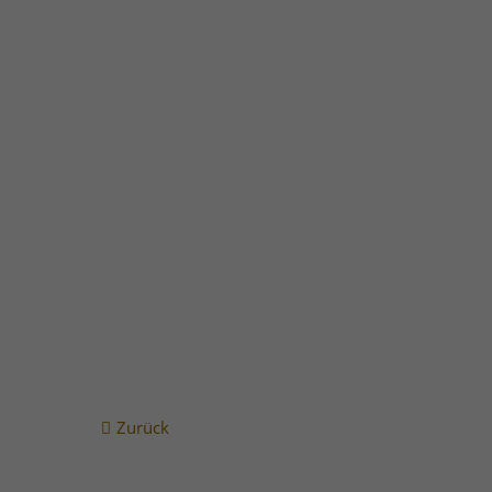
Vollständiger Energieausweis Aloys-Rüberg-Straß
Zurück