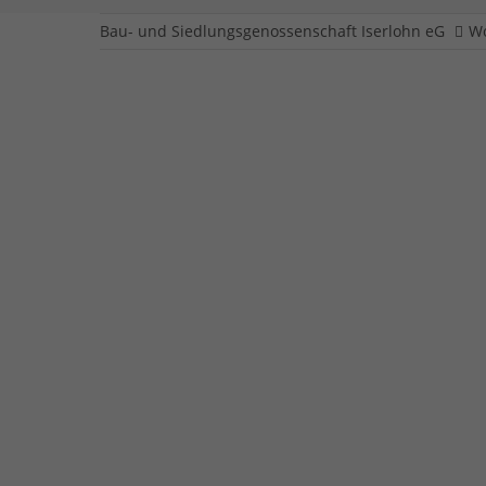
Bau- und Siedlungsgenossenschaft Iserlohn eG
W
Aloys-Rüberg-Str