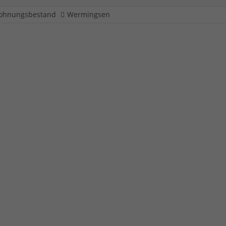
ohnungsbestand
Wermingsen
aße 29